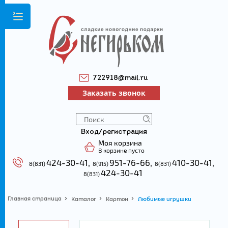
722918@mail.ru
Заказать звонок
Вход/регистрация
Моя корзина
В корзине пусто
424-30-41,
951-76-66,
410-30-41
,
8(831)
8(915)
8(831)
424-30-41
8(831)
Главная страница
Каталог
Картон
Любимые игрушки