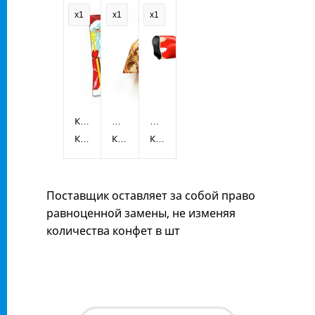
арахисом
x1
x1
x1
Конфета
Птица
Фигурный
Jelly
КФ
счастья
КФ
боченок
КФ
Шоколадный
(уголок)
Победа
Жако
Кутюрье
Поставщик оставляет за собой право
равноценной замены, не изменяя
количества конфет в шт