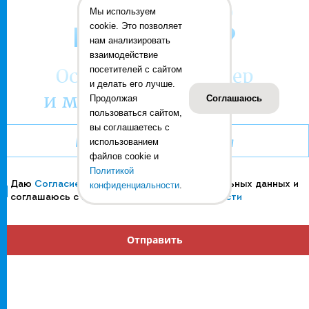
ОСТАЛИСЬ
Мы используем
cookie. Это позволяет
ВОПРОСЫ?
нам анализировать
взаимодействие
посетителей с сайтом
Оставьте ваш номер
и делать его лучше.
и мы вам перезвоним:
Продолжая
Соглашаюсь
пользоваться сайтом,
вы соглашаетесь с
использованием
файлов cookie и
Политикой
Даю
Согласие
на обработку своих персональных данных и
конфиденциальности
.
соглашаюсь с
Политикой конфиденциальности
Отправить