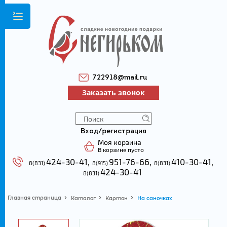
722918@mail.ru
Заказать звонок
Вход/регистрация
Моя корзина
В корзине пусто
424-30-41,
951-76-66,
410-30-41
,
8(831)
8(915)
8(831)
424-30-41
8(831)
Главная страница
Каталог
Картон
На саночках