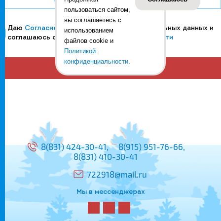
пользоваться сайтом,
вы соглашаетесь с
Даю
Согласие
на обработку своих персональных данных и
использованием
соглашаюсь с
Политикой конфиденциальности
файлов cookie и
Политикой
конфиденциальности
.
Отправить
8(831)
424-30-41,
8(915)
951-76-66,
8(831)
410-30-41
722918@mail.ru
Мы в мессенджерах