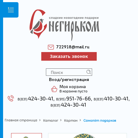
722918@mail.ru
Заказать звонок
Вход/регистрация
Моя корзина
В корзине пусто
424-30-41,
951-76-66,
410-30-41
,
8(831)
8(915)
8(831)
424-30-41
8(831)
Главная страница
Каталог
Картон
Самолёт подарков