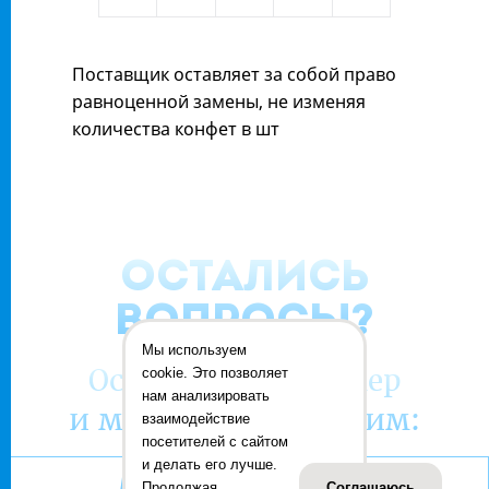
КрутФрут
Групп
групп
групп
Групп
вкус
Групп
Поставщик оставляет за собой право
равноценной замены, не изменяя
количества конфет в шт
ОСТАЛИСЬ
ВОПРОСЫ?
Мы используем
Оставьте ваш номер
cookie. Это позволяет
нам анализировать
и мы вам перезвоним:
взаимодействие
посетителей с сайтом
и делать его лучше.
Продолжая
Соглашаюсь